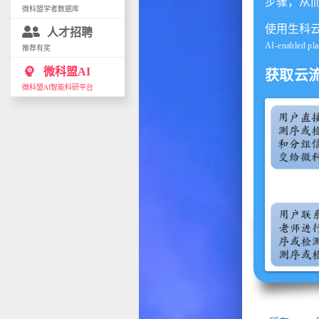
步骤，从
微科盟学者数据库
使用生科云
人才招聘
AI‐enabled pla
推荐有奖
psychology
微科盟AI
获取云
微科盟AI智能科研平台