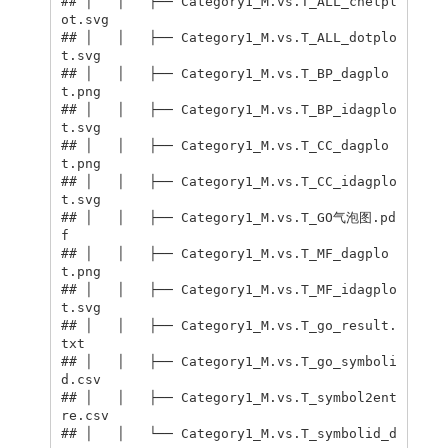
## │   │   ├── Category1_M.vs.T_ALL_cnetpl
ot.svg

## │   │   ├── Category1_M.vs.T_ALL_dotplo
t.svg

## │   │   ├── Category1_M.vs.T_BP_dagplo
t.png

## │   │   ├── Category1_M.vs.T_BP_idagplo
t.svg

## │   │   ├── Category1_M.vs.T_CC_dagplo
t.png

## │   │   ├── Category1_M.vs.T_CC_idagplo
t.svg

## │   │   ├── Category1_M.vs.T_GO气泡图.pd
f

## │   │   ├── Category1_M.vs.T_MF_dagplo
t.png

## │   │   ├── Category1_M.vs.T_MF_idagplo
t.svg

## │   │   ├── Category1_M.vs.T_go_result.
txt

## │   │   ├── Category1_M.vs.T_go_symboli
d.csv

## │   │   ├── Category1_M.vs.T_symbol2ent
re.csv

## │   │   └── Category1_M.vs.T_symbolid_d