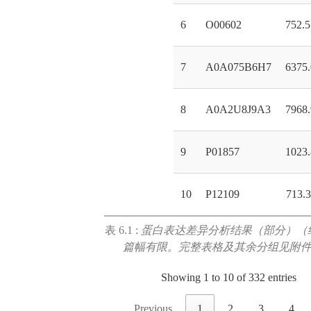
6
O00602
752.
7
A0A075B6H7
6375
8
A0A2U8J9A3
7968
9
P01857
1023
10
P12109
713.
表 6.1 :
蛋白表达差异分析结果（部分）（
篇幅有限。完整表格及其余分组见附
Showing 1 to 10 of 332 entries
Previous
1
2
3
4