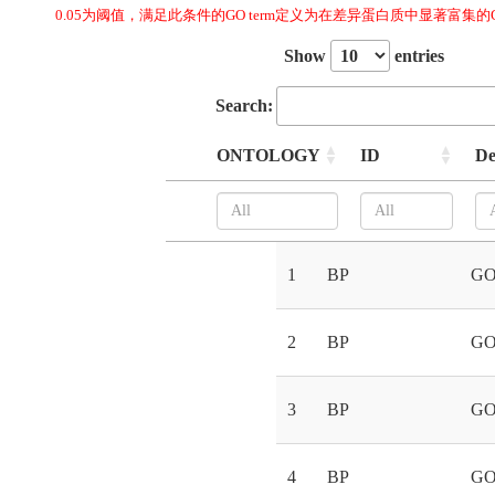
0.05为阈值，满足此条件的GO term定义为在差异蛋白质中显著富
Show
entries
Search:
ONTOLOGY
ID
De
1
BP
GO
2
BP
GO
3
BP
GO
4
BP
GO