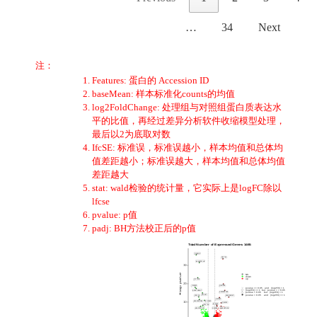
…
34
Next
注：
Features: 蛋白的 Accession ID
baseMean: 样本标准化counts的均值
log2FoldChange: 处理组与对照组蛋白质表达水
平的比值，再经过差异分析软件收缩模型处理，
最后以2为底取对数
IfcSE: 标准误，标准误越小，样本均值和总体均
值差距越小；标准误越大，样本均值和总体均值
差距越大
stat: wald检验的统计量，它实际上是logFC除以
lfcse
pvalue: p值
padj: BH方法校正后的p值