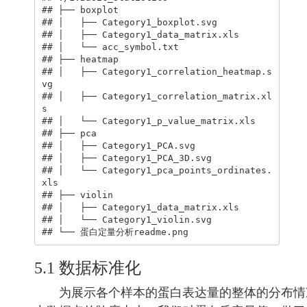
## ├── boxplot

## │   ├── Category1_boxplot.svg

## │   ├── Category1_data_matrix.xls

## │   └── acc_symbol.txt

## ├── heatmap

## │   ├── Category1_correlation_heatmap.s
vg

## │   ├── Category1_correlation_matrix.xl
s

## │   └── Category1_p_value_matrix.xls

## ├── pca

## │   ├── Category1_PCA.svg

## │   ├── Category1_PCA_3D.svg

## │   └── Category1_pca_points_ordinates.
xls

## ├── violin

## │   ├── Category1_data_matrix.xls

## │   └── Category1_violin.svg

## └── 蛋白定量分析readme.png
5.1 数据标准化
为展示各个样本的蛋白表达量的整体的分布情况，