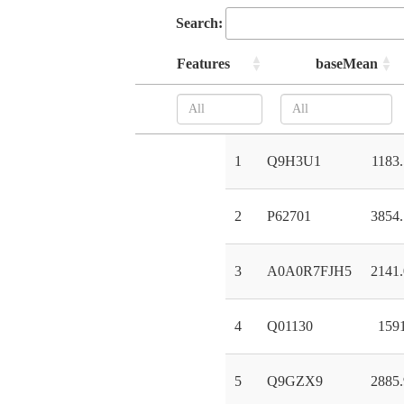
Search:
Features
baseMean
1
Q9H3U1
1183
2
P62701
3854
3
A0A0R7FJH5
2141
4
Q01130
159
5
Q9GZX9
2885