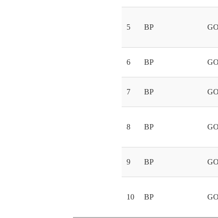
5
BP
GO
6
BP
GO
7
BP
GO
8
BP
GO
9
BP
GO
10
BP
GO