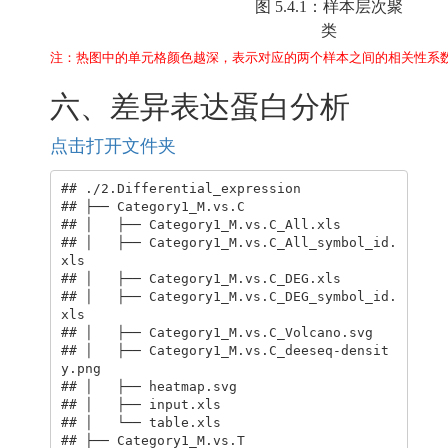
图 5.4.1：样本层次聚
类
注：热图中的单元格颜色越深，表示对应的两个样本之间的相关性系
六、差异表达蛋白分析
点击打开文件夹
## ./2.Differential_expression

## ├── Category1_M.vs.C

## │   ├── Category1_M.vs.C_All.xls

## │   ├── Category1_M.vs.C_All_symbol_id.
xls

## │   ├── Category1_M.vs.C_DEG.xls

## │   ├── Category1_M.vs.C_DEG_symbol_id.
xls

## │   ├── Category1_M.vs.C_Volcano.svg

## │   ├── Category1_M.vs.C_deeseq-densit
y.png

## │   ├── heatmap.svg

## │   ├── input.xls

## │   └── table.xls

## ├── Category1_M.vs.T
