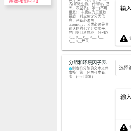
样)；第一列为组学feature
微科盟AI智能科研平台
名(如微生物，代谢物，基
输
因，表型名)，唯一(不可
重复)；丰度应为正整数；
最后一列应包含分类信
息，列名必须为
taxonomy，分类必须是普
遍认同的七个分类水平，
界门纲目科属种，分别以
k__, p__,c__, o__, f__,
g__, s__开头
分组和环境因子表:
选择
制表符分隔的文本文件
help
表格；第一列为样本名，
唯一(不可重复)
输