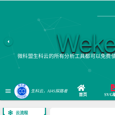
Wek
arrow_left
微科盟生科云的所有分析工具都可以免费
menu
生科云，AI4S探路者
首页
SVG
云流程