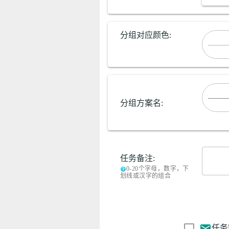
分组对应颜色:
——
分组方案名:
任务备注:
0-20个字母，数字，下
help
划线或汉字的组合
mail
任务