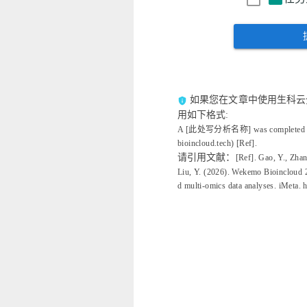
如果您在文章中使用生科云
privacy_tip
用如下格式:
A [此处写分析名称] was completed usin
bioincloud.tech) [Ref].
请引用文献：
[Ref]. Gao, Y., Zhan
Liu, Y. (2026). Wekemo Bioincloud 2
d multi‐omics data analyses. iMeta. 