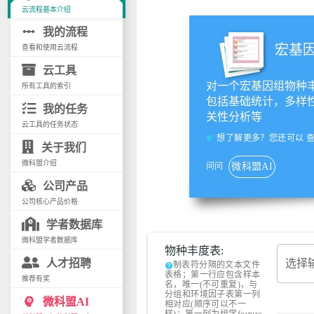
云流程基本介绍
linear_scale
我的流程
宏基
查看和使用云流程
云工具
对一个宏基因组物种
所有工具的索引
包括基础统计，多样
我的任务
关性分析等
云工具的任务状态
想了解更多？您还可以
tips_and_updates
关于我们
微科盟介绍
问问
微科盟AI
公司产品
公司核心产品价格
学者数据库
微科盟学者数据库
物种丰度表:
选择
人才招聘
制表符分隔的文本文件
help
表格；第一行应包含样本
推荐有奖
名，唯一(不可重复)，与
分组和环境因子表第一列
psychology
微科盟AI
相对应(顺序可以不一