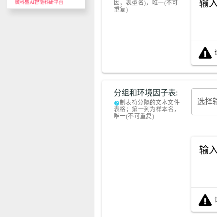
输
微科盟AI智能科研平台
因，表型名)，唯一(不可
重复)
分组和环境因子表:
选择
制表符分隔的文本文件
help
表格；第一列为样本名，
唯一(不可重复)
输