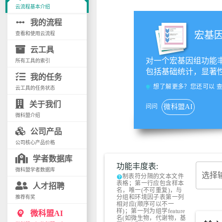
云流程基本介绍
linear_scale
我的流程
宏基
查看和使用云流程
云工具
对一个宏基因组功能
所有工具的索引
包括基础统计，显著
我的任务
想了解更多？您还可以
tips_and_updates
云工具的任务状态
关于我们
问问
微科盟AI
微科盟介绍
公司产品
公司核心产品价格
学者数据库
功能丰度表:
微科盟学者数据库
选择
制表符分隔的文本文件
help
表格；第一行应包含样本
人才招聘
名，唯一(不可重复)，与
分组和环境因子表第一列
推荐有奖
相对应(顺序可以不一
样)；第一列为组学feature
psychology
微科盟AI
名(如微生物，代谢物，基