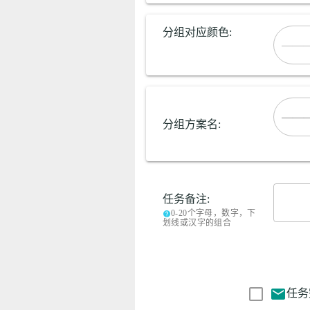
分组对应颜色:
——
分组方案名:
任务备注:
0-20个字母，数字，下
help
划线或汉字的组合
mail
任务