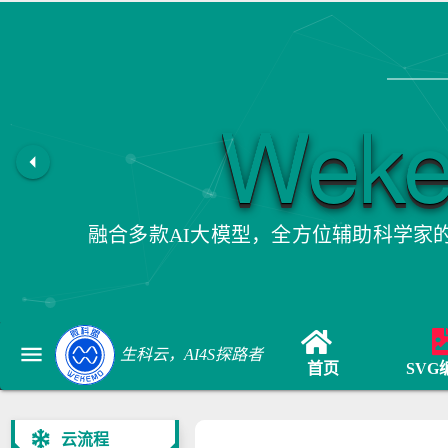
Wek
arrow_left
融合多款AI大模型，全方位辅助科学家
menu
生科云，AI4S探路者
首页
SVG
云流程