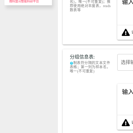
输
微科盟AI智能科研平台
名)，唯一(不可重复)；推
荐使用绝对丰度表，reads
数表等
分组信息表:
选择
制表符分隔的文本文件
help
表格；第一列为样本名，
唯一(不可重复)
输