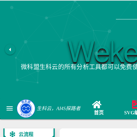
Wek
arrow_left
微科盟生科云的所有分析工具都可以免费
menu
生科云，AI4S探路者
首页
SVG
云流程