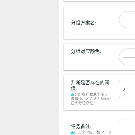
分组方案名:
分组对应颜色:
——
判断是否存在的阈
值:
分组各样本总丰度大于
help
该阈值，才会认为feature
在该分组存在
任务备注:
0-20个字母，数字，下
help