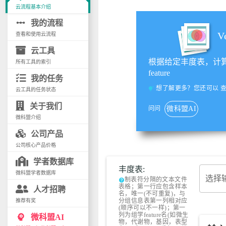
云流程基本介绍
linear_scale
我的流程
V
查看和使用云流程
云工具
根据给定丰度表，计
所有工具的索引
feature
我的任务
想了解更多？您还可以
tips_and_updates
云工具的任务状态
关于我们
问问
微科盟AI
微科盟介绍
公司产品
公司核心产品价格
学者数据库
丰度表:
微科盟学者数据库
选择
制表符分隔的文本文件
help
表格；第一行应包含样本
人才招聘
名，唯一(不可重复)，与
分组信息表第一列相对应
推荐有奖
(顺序可以不一样)；第一
列为组学feature名(如微生
psychology
微科盟AI
物，代谢物，基因，表型