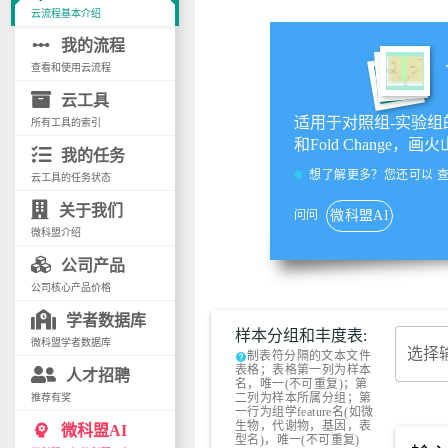
云流程基本介绍
linear_scale
我的流程
查看和使用云流程
云工具
适用于对照组-实验组
所有工具的索引
和Fold Change，画
我的任务
想了解更多？您还可以
tips_and_updates
云工具的任务状态
关于我们
问问
微科盟AI
微科盟介绍
公司产品
公司核心产品价格
学者数据库
样本分组和丰度表:
微科盟学者数据库
选择
制表符分隔的文本文件
help
表格；表格第一列为样本
人才招聘
名，唯一(不可重复)；第
二列为样本所属分组；第
推荐有奖
一行为组学feature名(如微
生物，代谢物，基因，表
psychology
微科盟AI
型名)，唯一(不可重复)