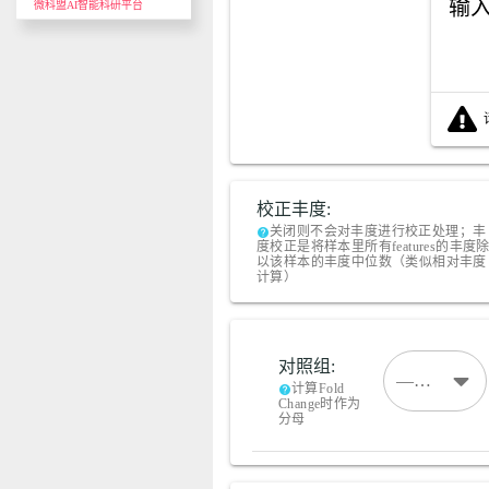
输
微科盟AI智能科研平台
校正丰度:
关闭则不会对丰度进行校正处理；丰
help
度校正是将样本里所有features的丰度
以该样本的丰度中位数（类似相对丰度
计算）
对照组:
————请先选择文件，提供有效的分组方案————
计算Fold
help
Change时作为
分母