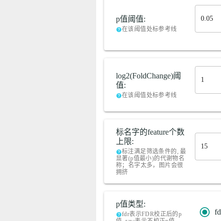
p值阈值:
在该阈值处标参考线
help
log2(FoldChange)阈
值:
在该阈值处标参考线
help
标名字的feature个数
上限:
标注满足筛选条件的, 最
help
显著(p值最小)的代谢物名
称；名字太多，图片会很
拥挤
p值类型:
fd
fdr表示FDR校正后的p
help