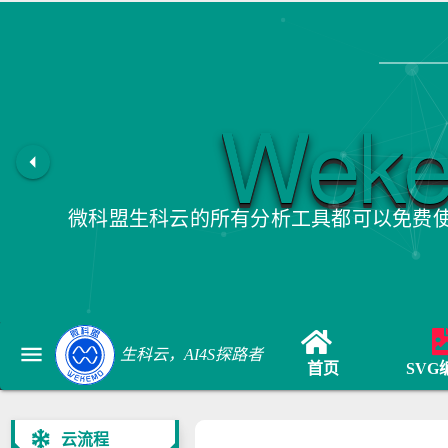
Wek
arrow_left
微科盟生科云的所有分析工具都可以免费
menu
生科云，AI4S探路者
首页
SVG
云流程