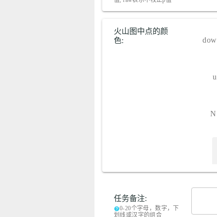
值, raw表示不校正p值
火山图中点的颜
dow
色:
u
N
任务备注:
0-20个字母，数字，下
help
划线或汉字的组合