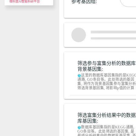
参考基因组:
微科盟AI智能科研平台
筛选参与富集分析的数据库
背景基因集:
这里的数据库基因集指的是KEG
help
通路, GO条目等。此处筛选的基因
集, 将作为背景基因集参与富集分析
筛选背景基因集, 将影响p值的计算
筛选富集分析结果中的数据
库基因集:
数据库基因集指的是KEGG通路,
help
GO条目等。此处筛选的基因集, 是
最终分析结果中的数据库基因集, 不