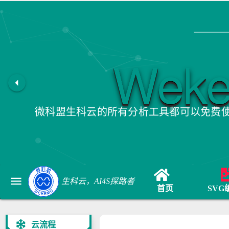
Wek
arrow_left
微科盟生科云的所有分析工具都可以免费
menu
生科云，AI4S探路者
首页
SVG
云流程