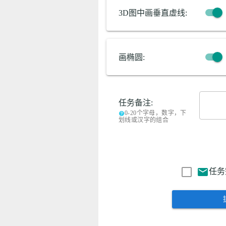
3D图中画垂直虚线:
画椭圆:
任务备注:
0-20个字母，数字，下
help
划线或汉字的组合
mail
任务