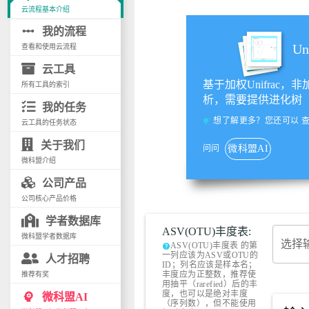
云流程基本介绍
linear_scale
我的流程
Un
查看和使用云流程
云工具
基于加权Unifrac，非
所有工具的索引
析，需要提供进化树
我的任务
想了解更多？您还可以
tips_and_updates
云工具的任务状态
关于我们
问问
微科盟AI
微科盟介绍
公司产品
公司核心产品价格
学者数据库
ASV(OTU)丰度表:
微科盟学者数据库
选择
ASV(OTU)丰度表 的第
help
一列应该为ASV或OTU的
人才招聘
ID；列名应该是样本名；
丰度应为正整数，推荐使
推荐有奖
用抽平（rarefied）后的丰
度，也可以是绝对丰度
psychology
微科盟AI
（序列数），但不能使用