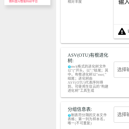
输
微科盟AI智能科研平台
相对丰度
ASV(OTU)有根进化
树:
nwk格式的进化树文件
help
选择
以“(”开头，以“;”结尾；其
中，有根进化树以“root;”
结尾；进化树由
ASV(OTU)代表序列得
到，可使用生信云的“构建
进化树”工具生成
分组信息表:
选择
制表符分隔的文本文件
help
表格；第一列为样本名，
唯一(不可重复)