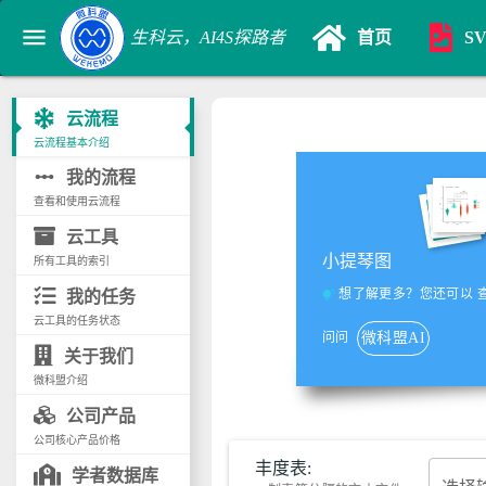
menu
生科云，AI4S探路者
首页
S
云流程
云流程基本介绍
linear_scale
我的流程
查看和使用云流程
云工具
小提琴图
所有工具的索引
想了解更多？您还可以
我的任务
tips_and_updates
云工具的任务状态
问问
微科盟AI
关于我们
微科盟介绍
公司产品
公司核心产品价格
丰度表:
学者数据库