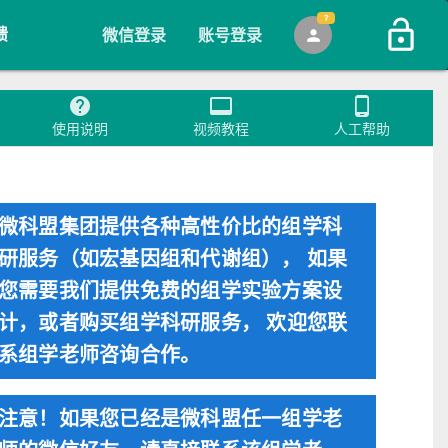
lock_open
person
馈
微信登录
账号登录
help
video_label
phone_android
使用说明
视频教程
人工帮助
微科盟集团提供各种高性价比的组学科
研服务（如宏基因组和代谢组）， 如果
您需要我们提供免费的组学实验方案设
计，或者购买组学科研服务， 欢迎您联
系组学老师咨询合作。
注意！如果您已经是微科盟任一组学老