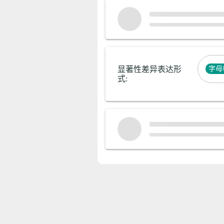
显著性差异表达形
字母标
式:
任务备注:
0-20个字母，数字，下
help
划线或汉字的组合
备