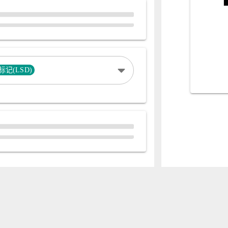
记(LSD)
案/许可证编号: 粤ICP备2020073169号
深圳微科盟科技集团有限