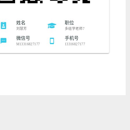
姓名
职位
刘慧芳
多组学老师7
微信号
手机号
textsms
smartphone
M13316827177
13316827177
公司