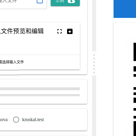
cloud_download
folder_open
输入文件
示例
fullscreen
archive
入文件预览和编辑
请选择输入文件
nova
kruskal.test