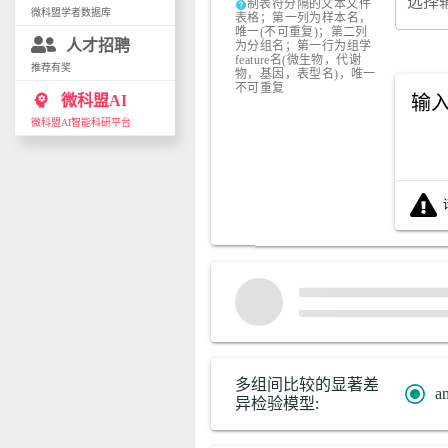
选择
制表符分隔的文本文件
help
微科盟学者数据库
表格；第一列为样本名，
唯一(不可重复)；第二列
人才招聘
为分组名；第一行为组学
feature名(微生物，代谢
推荐有奖
物，基因，表型名)，唯一
不可重复
psychology
输
微科盟AI
微科盟AI智能科研平台
多组间比较的显著差
a
异检验模型: