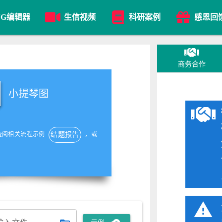
VG编辑器
生信视频
科研案例
感恩回
商务合作
小提琴图
查阅相关流程示例
，或
结题报告
warning